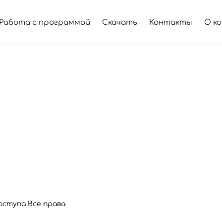
Работа с программой
Скачать
Контакты
О к
оступа Все права