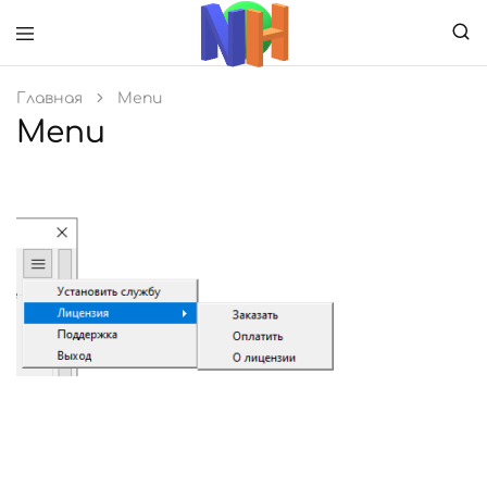
Главная
Menu
NetHands
—
Menu
Программа
для
удаленного
доступа